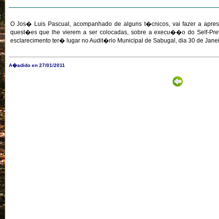
O Jos� Luis Pascual, acompanhado de alguns t�cnicos, vai fazer a apre
quest�es que lhe vierem a ser colocadas, sobre a execu��o do Self-Preve
esclarecimento ter� lugar no Audit�rio Municipal de Sabugal, dia 30 de Jane
A�adido en 27/01/2011